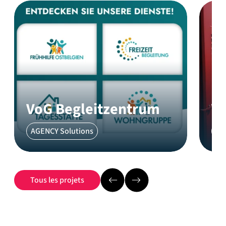
VoG Begleitzentrum
V
AGENCY Solutions
AG
Tous les projets