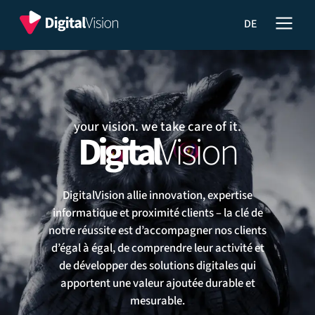
Menu
Digital
Digital
Vision
DE
Vision
S.à.r.l.
de
navigation
principal
your vision. we take care of it.
Digital
Vision
DigitalVision allie innovation, expertise
informatique et proximité clients – la clé de
notre réussite est d’accompagner nos clients
d’égal à égal, de comprendre leur activité et
de développer des solutions digitales qui
apportent une valeur ajoutée durable et
mesurable.