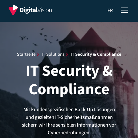
Hauptnavigationsmenü
Digital
IT
FR
Vision
Security
S.à.r.l.
&
Compliance
Startseite
​
IT Solutions
​
IT Security & Compliance
IT Security &
Compliance
Mit kundenspezifischen Back-Up Lösungen
und gezielten IT-Sicherheitsmaßnahmen
sichern wir Ihre sensiblen Informationen vor
Cyberbedrohungen.