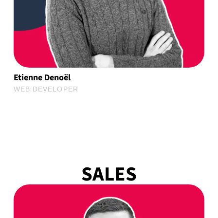
Etienne Denoël
WEB DEVELOPER
SALES