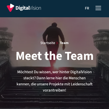
Hauptnavigationsmenü
Digital
Meet
FR
Vision
the
S.à.r.l.
Team
Startseite
​
Team
Meet the Team
Möchtest Du wissen, wer hinter DigitalVision
steckt? Dann lerne hier die Menschen
kennen, die unsere Projekte mit Leidenschaft
vorantreiben!