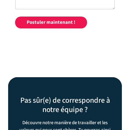
Postuler maintenant !
A
l
t
e
r
n
a
t
i
v
Pas sûr(e) de correspondre à
e
notre équipe ?
:
Découvre notre manière de travailler et les
valeurs qui nous sont chères. Tu pourras ainsi