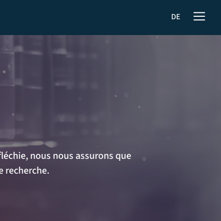
DE
éfléchie, nous nous assurons que
e recherche.