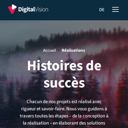
Menu
Digital
Histoires
DE
Vision
de
S.à.r.l.
de
succès
navigation
principal
Accueil
​
Réalisations
Histoires de
succès
Chacun de nos projets est réalisé avec
rigueur et savoir-faire. Nous vous guidons à
travers toutes les étapes – de la conception à
la réalisation – en élaborant des solutions